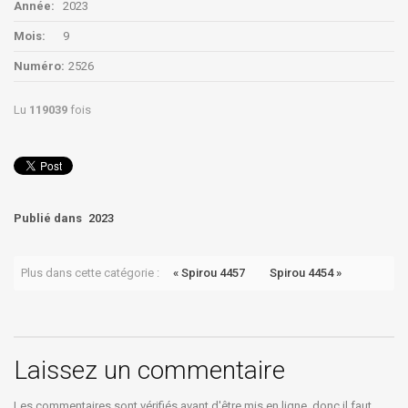
Année:
2023
Mois:
9
Numéro:
2526
Lu
119039
fois
Publié dans
2023
Plus dans cette catégorie :
« Spirou 4457
Spirou 4454 »
Laissez un commentaire
Les commentaires sont vérifiés avant d'être mis en ligne, donc il faut