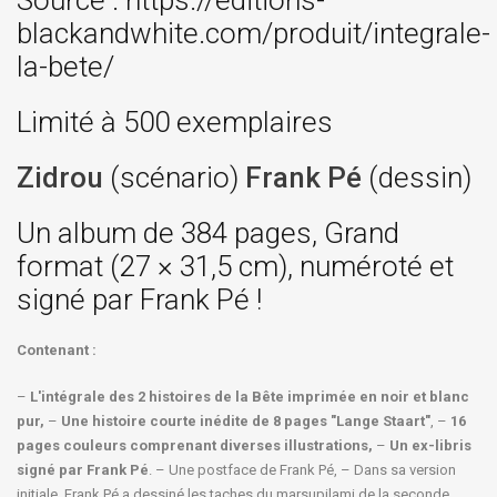
Source : https://editions-
blackandwhite.com/produit/integrale-
la-bete/
Limité à 500 exemplaires
Zidrou
(scénario)
Frank Pé
(dessin)
Un album de 384 pages, Grand
format (27 × 31,5 cm), numéroté et
signé par Frank Pé !
Contenant :
–
L'intégrale des 2 histoires de la Bête imprimée en noir et blanc
pur,
–
Une histoire courte inédite de 8 pages "Lange Staart"
, –
16
pages couleurs comprenant diverses illustrations,
–
Un ex-libris
signé par Frank Pé
. – Une postface de Frank Pé, – Dans sa version
initiale, Frank Pé a dessiné les taches du marsupilami de la seconde