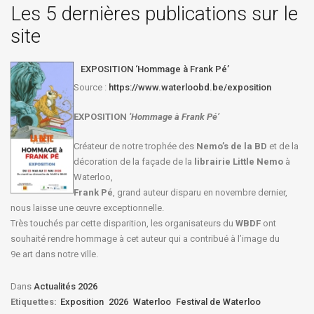
Les 5 dernières publications sur le
site
EXPOSITION ‘Hommage à Frank Pé’
Source :
https://www.waterloobd.be/exposition
EXPOSITION
‘Hommage à
Frank Pé
’
Créateur de notre trophée des
Nemo’s de la BD
et de la
décoration de la façade de la
librairie Little Nemo
à
Waterloo,
Frank Pé
, grand auteur disparu en novembre dernier,
nous laisse une œuvre exceptionnelle.
Très touchés par cette disparition, les organisateurs du
WBDF
ont
souhaité rendre hommage à cet auteur qui a contribué à l’image du
9e art dans notre ville.
Dans
Actualités 2026
Etiquettes:
Exposition
2026
Waterloo
Festival de Waterloo