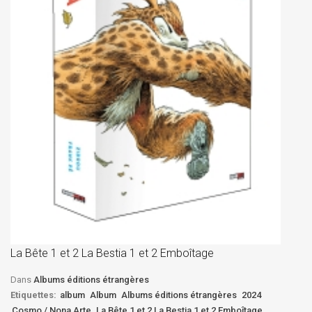
La
D
La Bête 1 et 2 La Bestia 1 et 2 Emboîtage
Et
Bê
Dans
Albums éditions étrangères
Etiquettes:
album
Album
Albums éditions étrangères
2024
Cosmo / Nona Arte
La Bête 1 et 2 La Bestia 1 et 2 Emboîtage