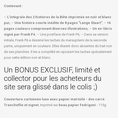
Contenant :
–
L'intégrale des 2 histoires de la Bête imprimée en noir et blanc
pur,
–
Une histoire courte inédite de 8 pages "Lange Staart"
, –
16
pages couleurs comprenant diverses illustrations,
–
Un ex-libris
signé par Frank Pé
. – Une postface de Frank Pé, – Dans sa version
initiale, Frank Pé a dessiné les taches du marsupilami de la seconde
partie, uniquement en couleurs. Elles étaient donc absentes du trait noir
de ses planches. Il les a complété en rajoutant les taches spécialement
pour cette édition noir et blanc.
Un BONUS EXCLUSIF, limité et
collector pour les acheteurs du
site sera glissé dans le colis ;)
Couverture cartonnée luxe avec papier mat toilé - dos carré
.
Tranchefile et signet
, Imprimé sur
beau papier Fedrigoni
- 115g.