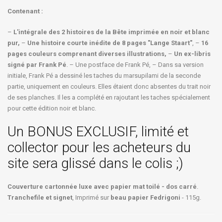
Contenant :
–
L'intégrale des 2 histoires de la Bête imprimée en noir et blanc
pur,
–
Une histoire courte inédite de 8 pages "Lange Staart"
, –
16
pages couleurs comprenant diverses illustrations,
–
Un ex-libris
signé par Frank Pé
. – Une postface de Frank Pé, – Dans sa version
initiale, Frank Pé a dessiné les taches du marsupilami de la seconde
partie, uniquement en couleurs. Elles étaient donc absentes du trait noir
de ses planches. Il les a complété en rajoutant les taches spécialement
pour cette édition noir et blanc.
Un BONUS EXCLUSIF, limité et
collector pour les acheteurs du
site sera glissé dans le colis ;)
Couverture cartonnée luxe avec papier mat toilé - dos carré
.
Tranchefile et signet
, Imprimé sur
beau papier Fedrigoni
- 115g.