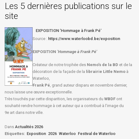
Les 5 dernières publications sur le
site
EXPOSITION ‘Hommage à Frank Pé’
Source :
https://www.waterloobd.be/exposition
EXPOSITION
‘Hommage à
Frank Pé
’
Créateur de notre trophée des
Nemo’s de la BD
et de la
décoration de la façade de la
librairie Little Nemo
à
Waterloo,
Frank Pé
, grand auteur disparu en novembre dernier,
nous laisse une œuvre exceptionnelle.
Très touchés par cette disparition, les organisateurs du
WBDF
ont
souhaité rendre hommage à cet auteur qui a contribué à l’image du
9e art dans notre ville.
Dans
Actualités 2026
Etiquettes:
Exposition
2026
Waterloo
Festival de Waterloo