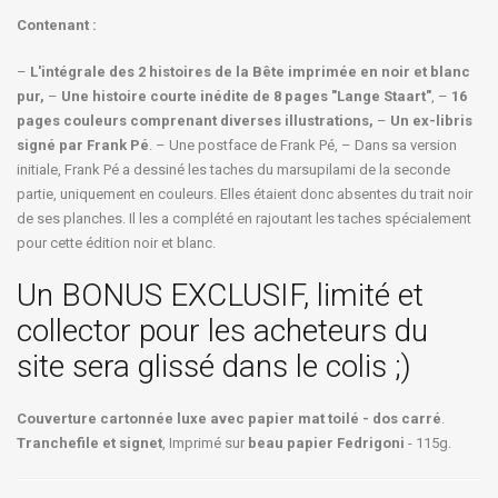
Contenant :
–
L'intégrale des 2 histoires de la Bête imprimée en noir et blanc
pur,
–
Une histoire courte inédite de 8 pages "Lange Staart"
, –
16
pages couleurs comprenant diverses illustrations,
–
Un ex-libris
signé par Frank Pé
. – Une postface de Frank Pé, – Dans sa version
initiale, Frank Pé a dessiné les taches du marsupilami de la seconde
partie, uniquement en couleurs. Elles étaient donc absentes du trait noir
de ses planches. Il les a complété en rajoutant les taches spécialement
pour cette édition noir et blanc.
Un BONUS EXCLUSIF, limité et
collector pour les acheteurs du
site sera glissé dans le colis ;)
Couverture cartonnée luxe avec papier mat toilé - dos carré
.
Tranchefile et signet
, Imprimé sur
beau papier Fedrigoni
- 115g.