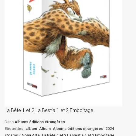
La
D
La Bête 1 et 2 La Bestia 1 et 2 Emboîtage
Et
Bê
Dans
Albums éditions étrangères
Etiquettes:
album
Album
Albums éditions étrangères
2024
Cosmo / Nona Arte
La Bête 1 et 2 La Bestia 1 et 2 Emboîtage