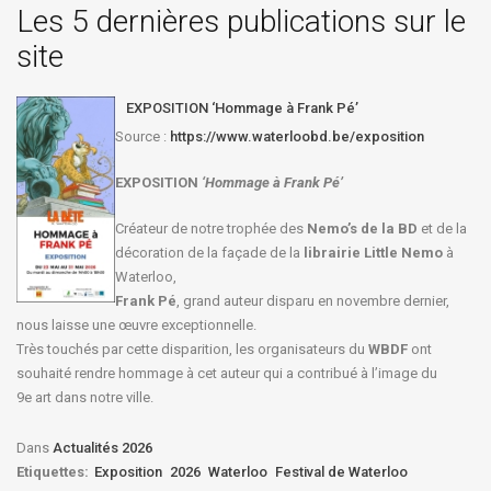
Les 5 dernières publications sur le
site
EXPOSITION ‘Hommage à Frank Pé’
Source :
https://www.waterloobd.be/exposition
EXPOSITION
‘Hommage à
Frank Pé
’
Créateur de notre trophée des
Nemo’s de la BD
et de la
décoration de la façade de la
librairie Little Nemo
à
Waterloo,
Frank Pé
, grand auteur disparu en novembre dernier,
nous laisse une œuvre exceptionnelle.
Très touchés par cette disparition, les organisateurs du
WBDF
ont
souhaité rendre hommage à cet auteur qui a contribué à l’image du
9e art dans notre ville.
Dans
Actualités 2026
Etiquettes:
Exposition
2026
Waterloo
Festival de Waterloo