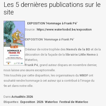
Les 5 dernières publications sur le
site
EXPOSITION ‘Hommage à Frank Pé’
Source :
https://www.waterloobd.be/exposition
EXPOSITION
‘Hommage à
Frank Pé
’
Créateur de notre trophée des
Nemo’s de la BD
et de la
décoration de la façade de la
librairie Little Nemo
à
Waterloo,
Frank Pé
, grand auteur disparu en novembre dernier,
nous laisse une œuvre exceptionnelle.
Très touchés par cette disparition, les organisateurs du
WBDF
ont
souhaité rendre hommage à cet auteur qui a contribué à l’image du
9e art dans notre ville.
Dans
Actualités 2026
Etiquettes:
Exposition
2026
Waterloo
Festival de Waterloo