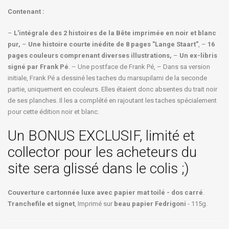
Contenant :
–
L'intégrale des 2 histoires de la Bête imprimée en noir et blanc
pur,
–
Une histoire courte inédite de 8 pages "Lange Staart"
, –
16
pages couleurs comprenant diverses illustrations,
–
Un ex-libris
signé par Frank Pé
. – Une postface de Frank Pé, – Dans sa version
initiale, Frank Pé a dessiné les taches du marsupilami de la seconde
partie, uniquement en couleurs. Elles étaient donc absentes du trait noir
de ses planches. Il les a complété en rajoutant les taches spécialement
pour cette édition noir et blanc.
Un BONUS EXCLUSIF, limité et
collector pour les acheteurs du
site sera glissé dans le colis ;)
Couverture cartonnée luxe avec papier mat toilé - dos carré
.
Tranchefile et signet
, Imprimé sur
beau papier Fedrigoni
- 115g.