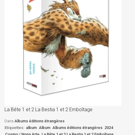
La
D
La Bête 1 et 2 La Bestia 1 et 2 Emboîtage
Et
Bê
Dans
Albums éditions étrangères
Etiquettes:
album
Album
Albums éditions étrangères
2024
Cosmo / Nona Arte
La Bête 1 et 2 La Bestia 1 et 2 Emboîtage