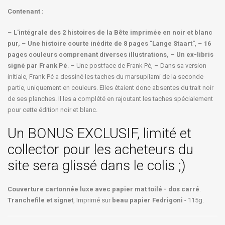
Contenant :
–
L'intégrale des 2 histoires de la Bête imprimée en noir et blanc
pur,
–
Une histoire courte inédite de 8 pages "Lange Staart"
, –
16
pages couleurs comprenant diverses illustrations,
–
Un ex-libris
signé par Frank Pé
. – Une postface de Frank Pé, – Dans sa version
initiale, Frank Pé a dessiné les taches du marsupilami de la seconde
partie, uniquement en couleurs. Elles étaient donc absentes du trait noir
de ses planches. Il les a complété en rajoutant les taches spécialement
pour cette édition noir et blanc.
Un BONUS EXCLUSIF, limité et
collector pour les acheteurs du
site sera glissé dans le colis ;)
Couverture cartonnée luxe avec papier mat toilé - dos carré
.
Tranchefile et signet
, Imprimé sur
beau papier Fedrigoni
- 115g.