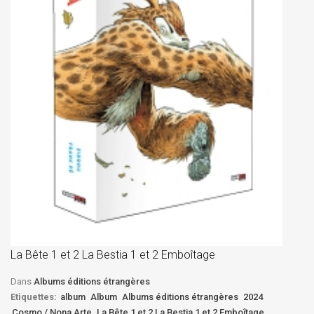
La
D
La Bête 1 et 2 La Bestia 1 et 2 Emboîtage
Et
Bê
Dans
Albums éditions étrangères
Etiquettes:
album
Album
Albums éditions étrangères
2024
Cosmo / Nona Arte
La Bête 1 et 2 La Bestia 1 et 2 Emboîtage