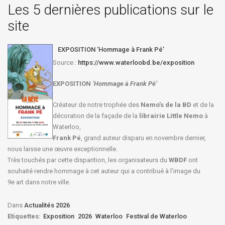
Les 5 dernières publications sur le
site
EXPOSITION ‘Hommage à Frank Pé’
Source :
https://www.waterloobd.be/exposition
EXPOSITION
‘Hommage à
Frank Pé
’
Créateur de notre trophée des
Nemo’s de la BD
et de la
décoration de la façade de la
librairie Little Nemo
à
Waterloo,
Frank Pé
, grand auteur disparu en novembre dernier,
nous laisse une œuvre exceptionnelle.
Très touchés par cette disparition, les organisateurs du
WBDF
ont
souhaité rendre hommage à cet auteur qui a contribué à l’image du
9e art dans notre ville.
Dans
Actualités 2026
Etiquettes:
Exposition
2026
Waterloo
Festival de Waterloo