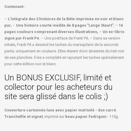
Contenant :
–
L'intégrale des 2 histoires de la Bête imprimée en noir et blanc
pur,
–
Une histoire courte inédite de 8 pages "Lange Staart"
, –
16
pages couleurs comprenant diverses illustrations,
–
Un ex-libris
signé par Frank Pé
. – Une postface de Frank Pé, – Dans sa version
initiale, Frank Pé a dessiné les taches du marsupilami de la seconde
partie, uniquement en couleurs. Elles étaient donc absentes du trait noir
de ses planches. Il les a complété en rajoutant les taches spécialement
pour cette édition noir et blanc.
Un BONUS EXCLUSIF, limité et
collector pour les acheteurs du
site sera glissé dans le colis ;)
Couverture cartonnée luxe avec papier mat toilé - dos carré
.
Tranchefile et signet
, Imprimé sur
beau papier Fedrigoni
- 115g.