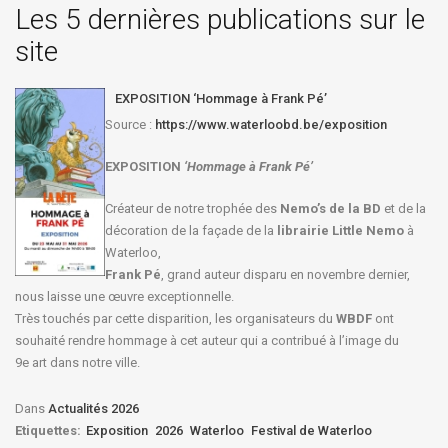
Les 5 dernières publications sur le
site
EXPOSITION ‘Hommage à Frank Pé’
Source :
https://www.waterloobd.be/exposition
EXPOSITION
‘Hommage à
Frank Pé
’
Créateur de notre trophée des
Nemo’s de la BD
et de la
décoration de la façade de la
librairie Little Nemo
à
Waterloo,
Frank Pé
, grand auteur disparu en novembre dernier,
nous laisse une œuvre exceptionnelle.
Très touchés par cette disparition, les organisateurs du
WBDF
ont
souhaité rendre hommage à cet auteur qui a contribué à l’image du
9e art dans notre ville.
Dans
Actualités 2026
Etiquettes:
Exposition
2026
Waterloo
Festival de Waterloo