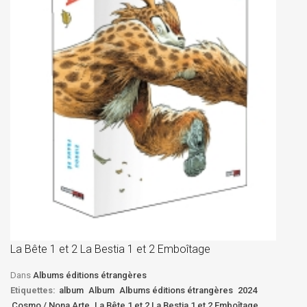
La
D
La Bête 1 et 2 La Bestia 1 et 2 Emboîtage
Et
Bê
Dans
Albums éditions étrangères
Etiquettes:
album
Album
Albums éditions étrangères
2024
Cosmo / Nona Arte
La Bête 1 et 2 La Bestia 1 et 2 Emboîtage