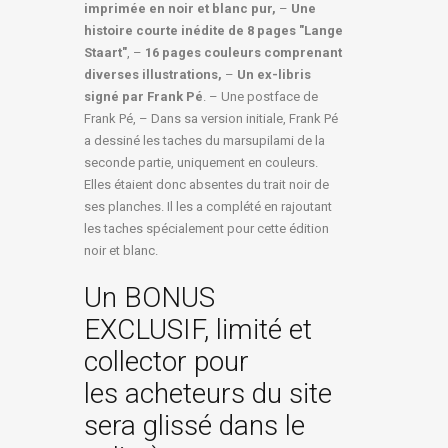
imprimée en noir et blanc pur,
–
Une
histoire courte inédite de 8 pages "Lange
Staart"
, –
16 pages couleurs comprenant
diverses illustrations,
–
Un ex-libris
signé par Frank Pé
. – Une postface de
Frank Pé, – Dans sa version initiale, Frank Pé
a dessiné les taches du marsupilami de la
seconde partie, uniquement en couleurs.
Elles étaient donc absentes du trait noir de
ses planches. Il les a complété en rajoutant
les taches spécialement pour cette édition
noir et blanc.
Un BONUS
EXCLUSIF, limité et
collector pour
les acheteurs du site
sera glissé dans le