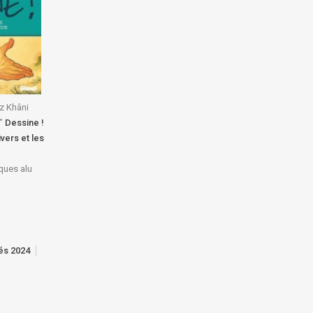
ez Khâni
"
Dessine !
ivers et les
aques alu
tés 2024