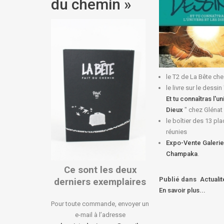
du chemin »
le T2 de La Bête ch
le livre sur le dessin 
Et tu connaîtras l'un
Dieux
" chez Glénat
le boîtier des 13 pl
réunies
Expo-Vente Galerie
Champaka
.
Ce sont les deux
Publié dans
Actuali
derniers exemplaires
En savoir plus...
Pour toute commande, envoyer un
e-mail à l’adresse