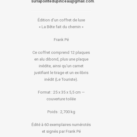
surlapointedupinceau@gmail.com
.
Édition d’un coffret de luxe
« La Bête fait du chemin »
Frank Pé
Ce coffret comprend 12 plaques
en alu dibond, plus une plaque
inédite, ainsi qu’un carnet
justifiant le tirage et un ex-libris
inédit (Le Touriste).
Format : 25 x 35 x 5,5 cm —
couverture toilée
Poids : 2,700 kg
Édité à 60 exemplaires numérotés
et signés par Frank Pé