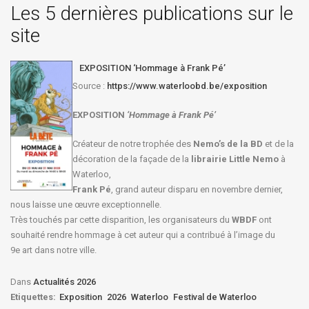
Les 5 dernières publications sur le
site
EXPOSITION ‘Hommage à Frank Pé’
Source :
https://www.waterloobd.be/exposition
EXPOSITION
‘Hommage à
Frank Pé
’
Créateur de notre trophée des
Nemo’s de la BD
et de la
décoration de la façade de la
librairie Little Nemo
à
Waterloo,
Frank Pé
, grand auteur disparu en novembre dernier,
nous laisse une œuvre exceptionnelle.
Très touchés par cette disparition, les organisateurs du
WBDF
ont
souhaité rendre hommage à cet auteur qui a contribué à l’image du
9e art dans notre ville.
Dans
Actualités 2026
Etiquettes:
Exposition
2026
Waterloo
Festival de Waterloo