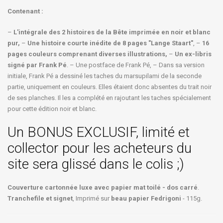
Contenant :
–
L'intégrale des 2 histoires de la Bête imprimée en noir et blanc
pur,
–
Une histoire courte inédite de 8 pages "Lange Staart"
, –
16
pages couleurs comprenant diverses illustrations,
–
Un ex-libris
signé par Frank Pé
. – Une postface de Frank Pé, – Dans sa version
initiale, Frank Pé a dessiné les taches du marsupilami de la seconde
partie, uniquement en couleurs. Elles étaient donc absentes du trait noir
de ses planches. Il les a complété en rajoutant les taches spécialement
pour cette édition noir et blanc.
Un BONUS EXCLUSIF, limité et
collector pour les acheteurs du
site sera glissé dans le colis ;)
Couverture cartonnée luxe avec papier mat toilé - dos carré
.
Tranchefile et signet
, Imprimé sur
beau papier Fedrigoni
- 115g.