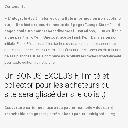
Contenant :
–
L'intégrale des 2 histoires de la Bête imprimée en noir et blanc
pur,
–
Une histoire courte inédite de 8 pages "Lange Staart"
, –
16
pages couleurs comprenant diverses illustrations,
–
Un ex-libris
signé par Frank Pé
. – Une postface de Frank Pé, – Dans sa version
initiale, Frank Pé a dessiné les taches du marsupilami de la seconde
partie, uniquement en couleurs. Elles étaient donc absentes du trait noir
de ses planches. Il les a complété en rajoutant les taches spécialement
pour cette édition noir et blanc.
Un BONUS EXCLUSIF, limité et
collector pour les acheteurs du
site sera glissé dans le colis ;)
Couverture cartonnée luxe avec papier mat toilé - dos carré
.
Tranchefile et signet
, Imprimé sur
beau papier Fedrigoni
- 115g.