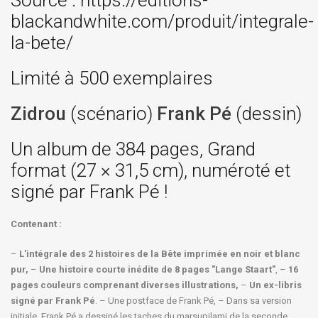
Source : https://editions-
blackandwhite.com/produit/integrale-
la-bete/
Limité à 500 exemplaires
Zidrou
(scénario)
Frank Pé
(dessin)
Un album de 384 pages, Grand
format (27 × 31,5 cm), numéroté et
signé par Frank Pé !
Contenant :
–
L'intégrale des 2 histoires de la Bête imprimée en noir et blanc
pur,
–
Une histoire courte inédite de 8 pages "Lange Staart"
, –
16
pages couleurs comprenant diverses illustrations,
–
Un ex-libris
signé par Frank Pé
. – Une postface de Frank Pé, – Dans sa version
initiale, Frank Pé a dessiné les taches du marsupilami de la seconde