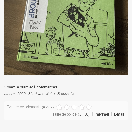
Soyez le premier à commenter!
album
2020
Black and White
Broussaille
Évaluer cet élément
(0 Votes)
Taille de police
Imprimer
E-mail