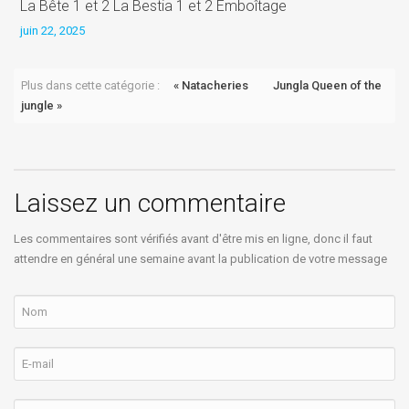
La Bête 1 et 2 La Bestia 1 et 2 Emboîtage
L
juin 22, 2025
j
Plus dans cette catégorie :
« Natacheries
Jungla Queen of the
jungle »
Laissez un commentaire
Les commentaires sont vérifiés avant d'être mis en ligne, donc il faut
attendre en général une semaine avant la publication de votre message