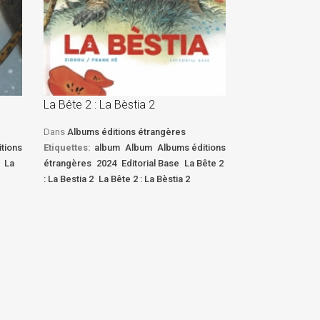
La Bête 2 : La Bèstia 2
La Bête 2 : La 
Dans
Albums éditions étrangères
Dans
Albums édi
tions
Etiquettes:
album
Album
Albums éditions
Etiquettes:
albu
La
étrangères
2024
Editorial Base
La Bête 2
étrangères
2024
: La Bestia 2
La Bête 2 : La Bèstia 2
: La Bestia 2