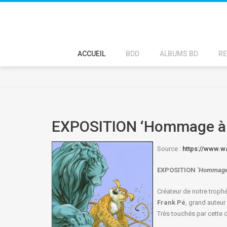
ACCUEIL
BDD
ALBUMS BD
RE
EXPOSITION ‘Hommage à 
Source :
https://www.w
EXPOSITION
‘Hommag
Créateur de notre trop
Frank Pé
, grand auteur
Très touchés par cette d