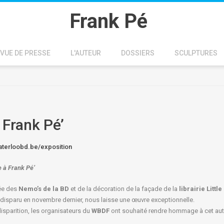
Frank Pé
VUE DE PRESSE
L'AUTEUR
DOSSIERS
SCULPTURES
Frank Pé’
aterloobd.be/exposition
e à
Frank Pé
’
hée des
Nemo’s de la BD
et de la décoration de la façade de la
librairie Littl
 disparu en novembre dernier, nous laisse une œuvre exceptionnelle.
isparition, les organisateurs du
WBDF
ont souhaité rendre hommage à cet auteu