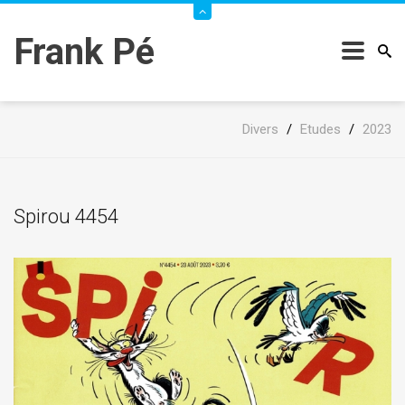
Frank Pé
Divers
/
Etudes
/
2023
Spirou 4454