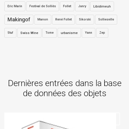
Eric Marin
Festival de Solliès
Follet
Janry
Libidimeuh
Makingof
Manon
René Follet
Sikorski
Solliesville
Stuf
Swiss Wine
Tome
urbanisme
Yann
Zep
Dernières entrées dans la base
de données des objets