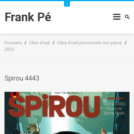
Frank Pé
Dossiers
/
Clins d'oeil
/
Clins d'oeil personnels non parus
/
2023
Spirou 4443