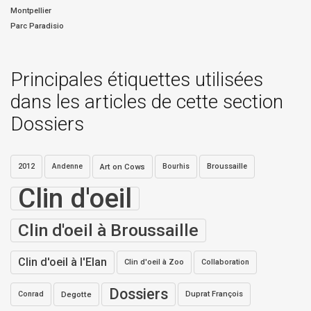
Montpellier
Parc Paradisio
Principales étiquettes utilisées
dans les articles de cette section
Dossiers
2012
Andenne
Art on Cows
Bourhis
Broussaille
Clin d'oeil
Clin d'oeil à Broussaille
Clin d'oeil à l'Elan
Clin d'oeil à Zoo
Collaboration
Dossiers
Conrad
Degotte
Duprat François