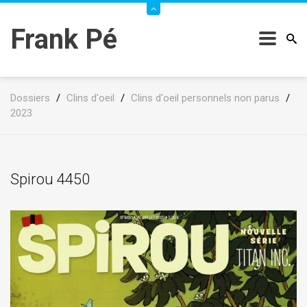
Frank Pé
Dossiers
/
Clins d'oeil
/
Clins d'oeil personnels non parus
/
2023
Spirou 4450