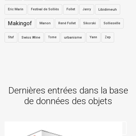
Eric Marin
Festival de Solliès
Follet
Janry
Libidimeuh
Makingof
Manon
René Follet
Sikorski
Solliesville
Stuf
Swiss Wine
Tome
urbanisme
Yann
Zep
Dernières entrées dans la base
de données des objets