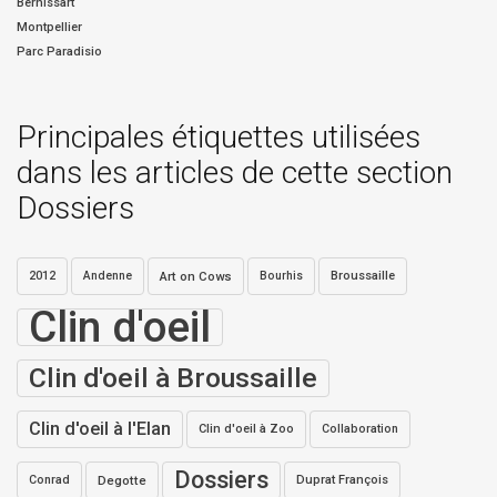
Bernissart
Montpellier
Parc Paradisio
Principales étiquettes utilisées
dans les articles de cette section
Dossiers
2012
Andenne
Art on Cows
Bourhis
Broussaille
Clin d'oeil
Clin d'oeil à Broussaille
Clin d'oeil à l'Elan
Clin d'oeil à Zoo
Collaboration
Dossiers
Conrad
Degotte
Duprat François