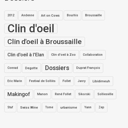
2012
Andenne
Art on Cows
Bourhis
Broussaille
Clin d'oeil
Clin d'oeil à Broussaille
Clin d'oeil à l'Elan
Clin d'oeil à Zoo
Collaboration
Dossiers
Conrad
Degotte
Duprat François
Eric Marin
Festival de Solliès
Follet
Janry
Libidimeuh
Makingof
Manon
René Follet
Sikorski
Solliesville
Stuf
Swiss Wine
Tome
urbanisme
Yann
Zep