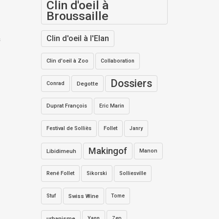
Clin d'oeil à
Broussaille
Clin d'oeil à l'Elan
s
Clin d'oeil à Zoo
Collaboration
Dossiers
Conrad
Degotte
Duprat François
Eric Marin
Festival de Solliès
Follet
Janry
Makingof
Libidimeuh
Manon
René Follet
Sikorski
Solliesville
Stuf
Swiss Wine
Tome
urbanisme
Yann
Zep