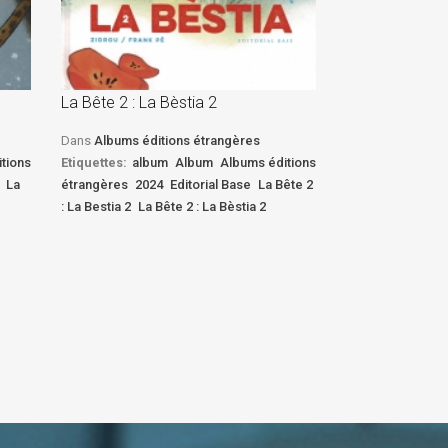
La Bête 2 : La Bèstia 2
La Bête 2 : La 
Dans
Albums éditions étrangères
Dans
Albums édi
tions
Etiquettes:
album
Album
Albums éditions
Etiquettes:
albu
La
étrangères
2024
Editorial Base
La Bête 2
étrangères
2024
: La Bestia 2
La Bête 2 : La Bèstia 2
: La Bestia 2