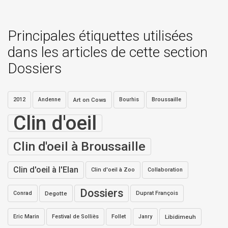
Principales étiquettes utilisées
dans les articles de cette section
Dossiers
2012
Andenne
Art on Cows
Bourhis
Broussaille
Clin d'oeil
Clin d'oeil à Broussaille
Clin d'oeil à l'Elan
Clin d'oeil à Zoo
Collaboration
Dossiers
Conrad
Degotte
Duprat François
Eric Marin
Festival de Solliès
Follet
Janry
Libidimeuh