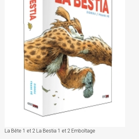
La
D
La Bête 1 et 2 La Bestia 1 et 2 Emboîtage
Et
Bê