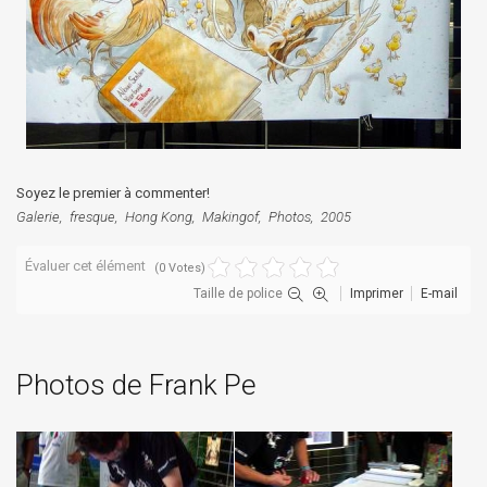
Soyez le premier à commenter!
Galerie
fresque
Hong Kong
Makingof
Photos
2005
Évaluer cet élément
(0 Votes)
Taille de police
Imprimer
E-mail
Photos de Frank Pe