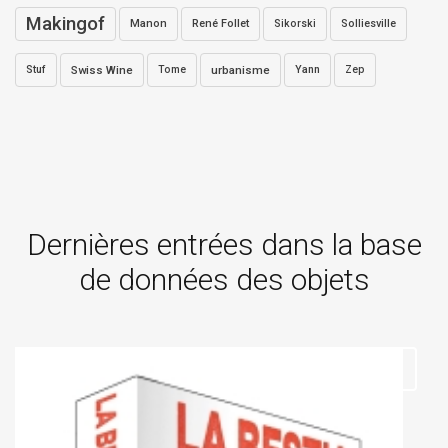
Makingof
Manon
René Follet
Sikorski
Solliesville
Stuf
Swiss Wine
Tome
urbanisme
Yann
Zep
Dernières entrées dans la base
de données des objets