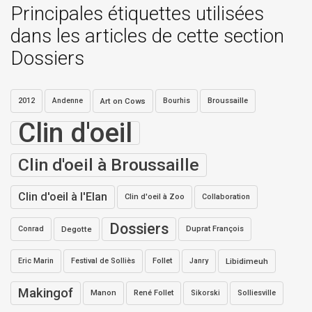
Principales étiquettes utilisées
dans les articles de cette section
Dossiers
2012
Andenne
Art on Cows
Bourhis
Broussaille
Clin d'oeil
Clin d'oeil à Broussaille
Clin d'oeil à l'Elan
Clin d'oeil à Zoo
Collaboration
Dossiers
Conrad
Degotte
Duprat François
Eric Marin
Festival de Solliès
Follet
Janry
Libidimeuh
Makingof
Manon
René Follet
Sikorski
Solliesville