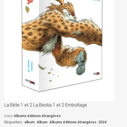
La
D
La Bête 1 et 2 La Bestia 1 et 2 Emboîtage
Et
Bê
Dans
Albums éditions étrangères
Etiquettes:
album
Album
Albums éditions étrangères
2024