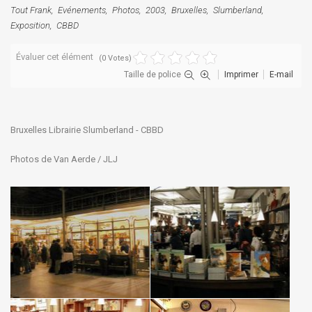
Tout Frank
Evénements
Photos
2003
Bruxelles
Slumberland
Exposition
CBBD
Évaluer cet élément
(0 Votes)
Taille de police
Imprimer
E-mail
Bruxelles
Librairie Slumberland - CBBD
Photos de
Van Aerde / JLJ