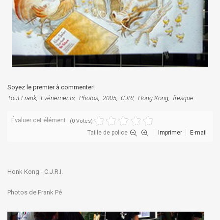
Soyez le premier à commenter!
Tout Frank
Evénements
Photos
2005
CJRI
Hong Kong
fresque
Évaluer cet élément
(0 Votes)
Taille de police
Imprimer
E-mail
Honk Kong -
C.J.R.I.
Photos de Frank Pé