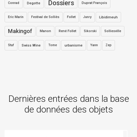
Dossiers
Conrad
Degotte
Duprat François
Eric Marin
Festival de Solliès
Follet
Janry
Libidimeuh
Makingof
Manon
René Follet
Sikorski
Solliesville
Stuf
Swiss Wine
Tome
urbanisme
Yann
Zep
Dernières entrées dans la base
de données des objets