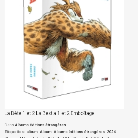
La
D
La Bête 1 et 2 La Bestia 1 et 2 Emboîtage
Et
Bê
Dans
Albums éditions étrangères
Etiquettes:
album
Album
Albums éditions étrangères
2024