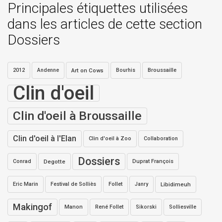
Principales étiquettes utilisées
dans les articles de cette section
Dossiers
2012
Andenne
Art on Cows
Bourhis
Broussaille
Clin d'oeil
Clin d'oeil à Broussaille
Clin d'oeil à l'Elan
Clin d'oeil à Zoo
Collaboration
Dossiers
Conrad
Degotte
Duprat François
Eric Marin
Festival de Solliès
Follet
Janry
Libidimeuh
Makingof
Manon
René Follet
Sikorski
Solliesville