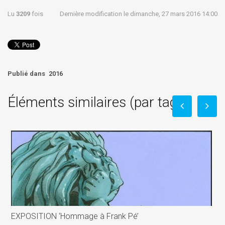
Lu
3209
fois
Dernière modification le dimanche, 27 mars 2016 14:00
Publié dans
2016
Éléments similaires (par tag)
EXPOSITION ‘Hommage à Frank Pé’
P