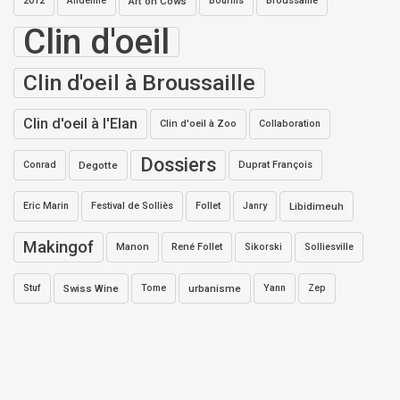
2012
Andenne
Art on Cows
Bourhis
Broussaille
Clin d'oeil
Clin d'oeil à Broussaille
Clin d'oeil à l'Elan
Clin d'oeil à Zoo
Collaboration
Dossiers
Conrad
Degotte
Duprat François
Eric Marin
Festival de Solliès
Follet
Janry
Libidimeuh
Makingof
Manon
René Follet
Sikorski
Solliesville
Stuf
Swiss Wine
Tome
urbanisme
Yann
Zep