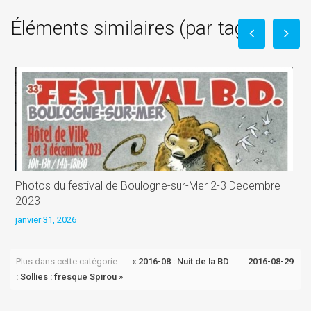
Éléments similaires (par tag)
Photos du festival de Boulogne-sur-Mer 2-3 Decembre
6
2023
j
janvier 31, 2026
Plus dans cette catégorie :
« 2016-08 : Nuit de la BD
2016-08-29
: Sollies : fresque Spirou »