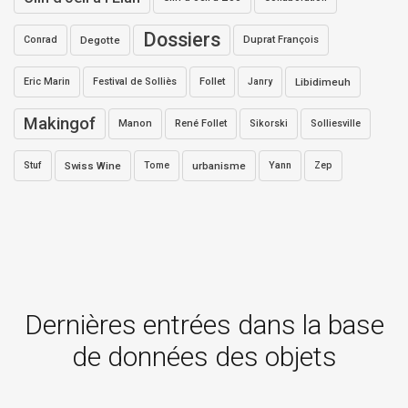
Dossiers
Conrad
Degotte
Duprat François
Eric Marin
Festival de Solliès
Follet
Janry
Libidimeuh
Makingof
Manon
René Follet
Sikorski
Solliesville
Stuf
Swiss Wine
Tome
urbanisme
Yann
Zep
Dernières entrées dans la base
de données des objets