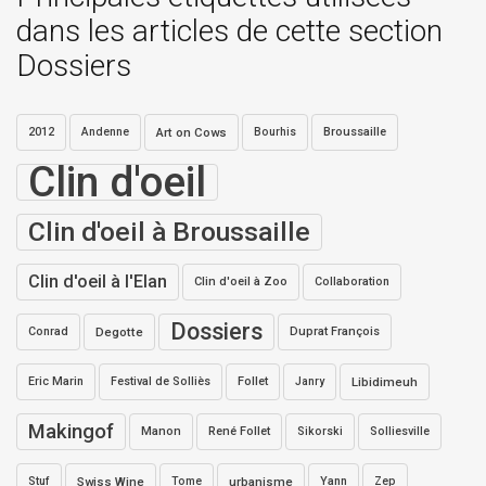
dans les articles de cette section
Dossiers
2012
Andenne
Art on Cows
Bourhis
Broussaille
Clin d'oeil
Clin d'oeil à Broussaille
Clin d'oeil à l'Elan
Clin d'oeil à Zoo
Collaboration
Dossiers
Conrad
Degotte
Duprat François
Eric Marin
Festival de Solliès
Follet
Janry
Libidimeuh
Makingof
Manon
René Follet
Sikorski
Solliesville
Stuf
Swiss Wine
Tome
urbanisme
Yann
Zep