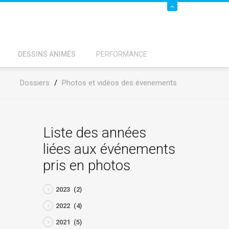
DESSINS ANIMÉS
PERFORMANCE
Dossiers
/
Photos et vidéos des évenements
Liste des années
liées aux événements
pris en photos
2023
(2)
2022
(4)
2021
(5)