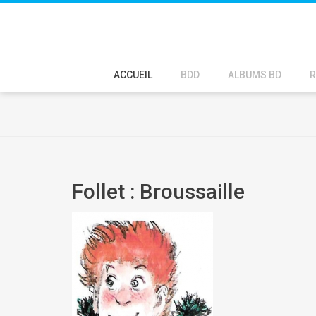
ACCUEIL
BDD
ALBUMS BD
R
Follet : Broussaille