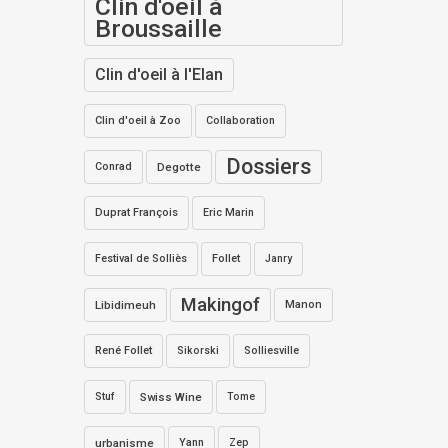
Clin d'oeil à
Broussaille
Clin d'oeil à l'Elan
Clin d'oeil à Zoo
Collaboration
Dossiers
Conrad
Degotte
Duprat François
Eric Marin
Festival de Solliès
Follet
Janry
Makingof
Libidimeuh
Manon
René Follet
Sikorski
Solliesville
Stuf
Swiss Wine
Tome
urbanisme
Yann
Zep