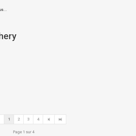
us...
hery
1
2
3
4
Page 1 sur 4