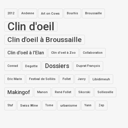
2012
Andenne
Art on Cows
Bourhis
Broussaille
Clin d'oeil
Clin d'oeil à Broussaille
Clin d'oeil à l'Elan
Clin d'oeil à Zoo
Collaboration
Dossiers
Conrad
Degotte
Duprat François
Eric Marin
Festival de Solliès
Follet
Janry
Libidimeuh
Makingof
Manon
René Follet
Sikorski
Solliesville
Stuf
Swiss Wine
Tome
urbanisme
Yann
Zep