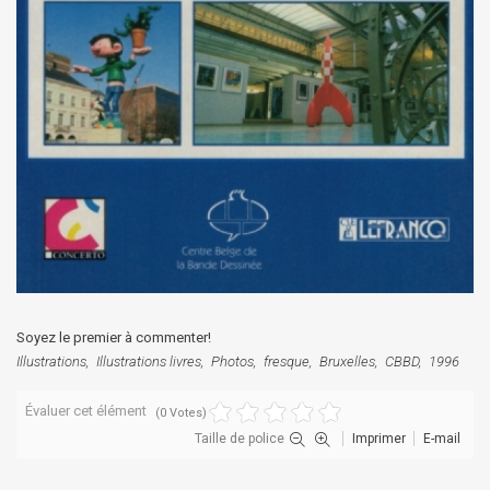
Soyez le premier à commenter!
Illustrations
Illustrations livres
Photos
fresque
Bruxelles
CBBD
1996
Évaluer cet élément
(0 Votes)
Taille de police
Imprimer
E-mail