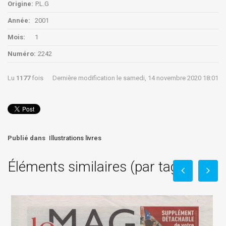
Origine:
P.L.G
Année:
2001
Mois:
1
Numéro:
2242
Lu
1177
fois
Dernière modification le samedi, 14 novembre 2020 18:01
Publié dans
Illustrations livres
Éléments similaires (par tag)