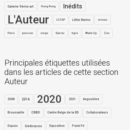
Inédits
Galerie 9ème art
Hong Kong
L'Auteur
Little Nemo
LCCAF
oiseau
Paris
poisson
singe
Spirou
tigre
Wake Up
Zoo
Principales étiquettes utilisées
dans les articles de cette section
Auteur
2020
2016
2021
2008
Angoulême
Broussaille
CBBD
Centre Belge de la BD
Collaborateurs
Dupuis
Dédicaces
Exposition
Frank Pé