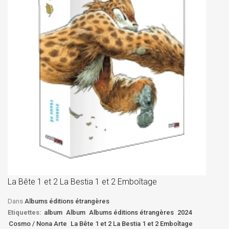
La
D
La Bête 1 et 2 La Bestia 1 et 2 Emboîtage
Et
Bê
Dans
Albums éditions étrangères
Etiquettes:
album
Album
Albums éditions étrangères
2024
Cosmo / Nona Arte
La Bête 1 et 2 La Bestia 1 et 2 Emboîtage