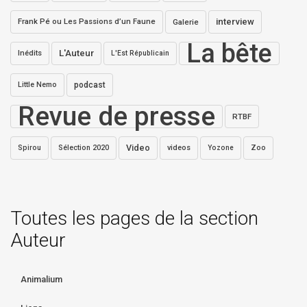
interview
Frank Pé ou Les Passions d’un Faune
Galerie
La bête
L'Auteur
Inédits
L'Est Républicain
Little Nemo
podcast
Revue de presse
RTBF
Video
Spirou
Sélection 2020
videos
Zoo
Yozone
Toutes les pages de la section
Auteur
Animalium