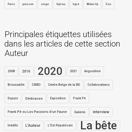
Paris
poisson
singe
Spirou
tigre
Wake Up
Zoo
Principales étiquettes utilisées
dans les articles de cette section
Auteur
2020
2016
2021
2008
Angoulême
Broussaille
CBBD
Centre Belge de la BD
Collaborateurs
Dupuis
Dédicaces
Exposition
Frank Pé
interview
Frank Pé ou Les Passions d’un Faune
Galerie
La bête
L'Auteur
Inédits
L'Est Républicain