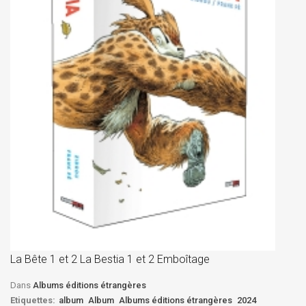
La
D
La Bête 1 et 2 La Bestia 1 et 2 Emboîtage
Et
Bê
Dans
Albums éditions étrangères
Etiquettes:
album
Album
Albums éditions étrangères
2024