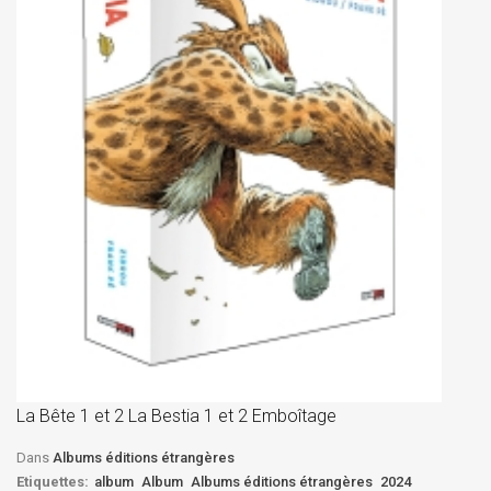
La
D
La Bête 1 et 2 La Bestia 1 et 2 Emboîtage
Et
Bê
Dans
Albums éditions étrangères
Etiquettes:
album
Album
Albums éditions étrangères
2024