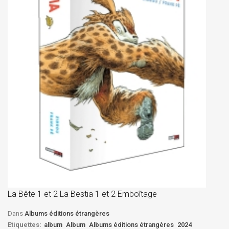
La
D
La Bête 1 et 2 La Bestia 1 et 2 Emboîtage
Et
Bê
Dans
Albums éditions étrangères
Etiquettes:
album
Album
Albums éditions étrangères
2024