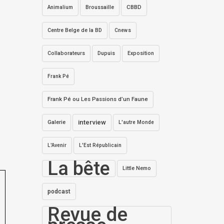
Broussaille
CBBD
Animalium
Centre Belge de la BD
Cnews
Collaborateurs
Dupuis
Exposition
Frank Pé
Frank Pé ou Les Passions d’un Faune
interview
Galerie
L'autre Monde
L'Avenir
L'Est Républicain
La bête
Little Nemo
podcast
Revue de