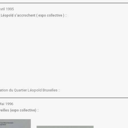
vril 1995
::
r Léopold s'accrochent ( expo collective )
ciation du Quartier Léopold Bruxelles ::
Mai 1996
::
illes (expo collective)