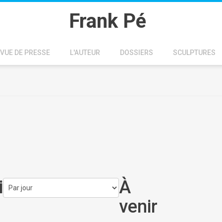
Frank Pé
VUE DE PRESSE
L'AUTEUR
DOSSIERS
SCULPTURES
i
À
venir