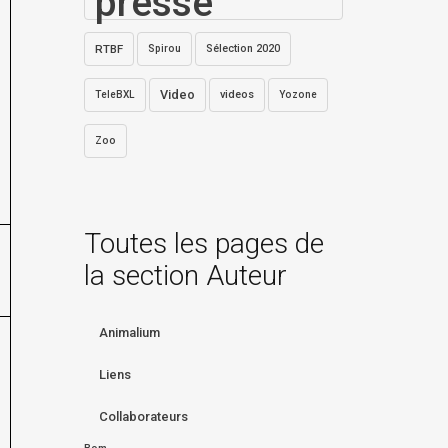
presse
RTBF
Sélection 2020
Spirou
Video
videos
TeleBXL
Yozone
Zoo
Toutes les pages de
la section Auteur
Animalium
Liens
Collaborateurs