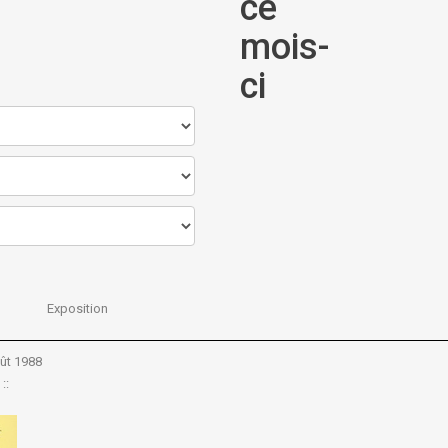
ce
mois-
ci
Exposition
ût 1988
::