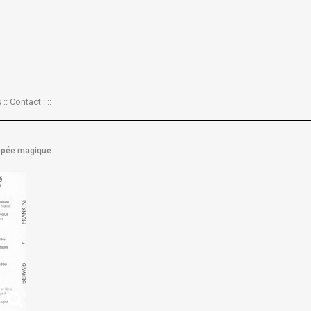
:: Contact : ::
::
l'épée magique