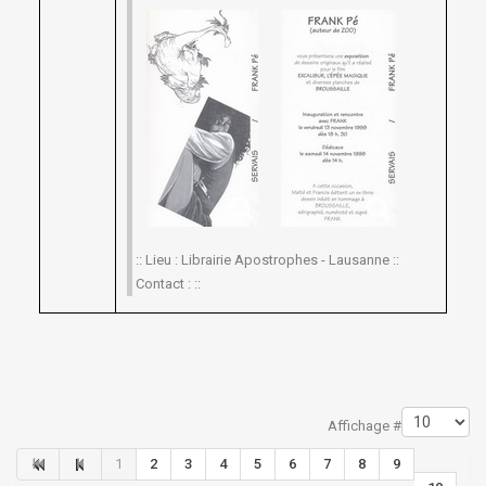
:: Lieu : Librairie Apostrophes - Lausanne ::
Contact : ::
Limite de la pagination
Affichage #
1
2
3
4
5
6
7
8
9