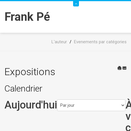
Frank Pé
L'auteur
/
Evenements par catégories
Expositions
Calendrier
Aujourd'hui
v
c