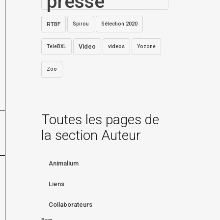
presse
RTBF
Sélection 2020
Spirou
Video
videos
TeleBXL
Yozone
Zoo
Toutes les pages de
la section Auteur
Animalium
Liens
Collaborateurs