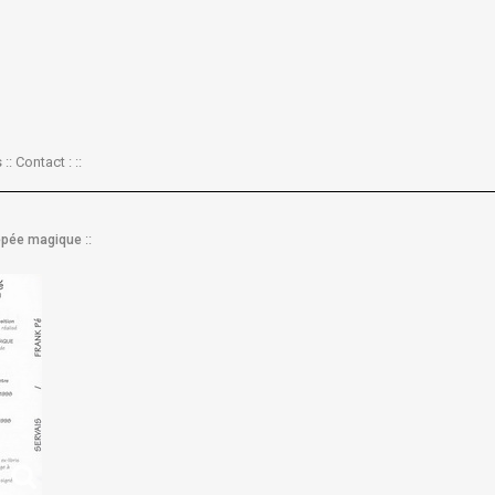
:: Contact : ::
::
l'épée magique