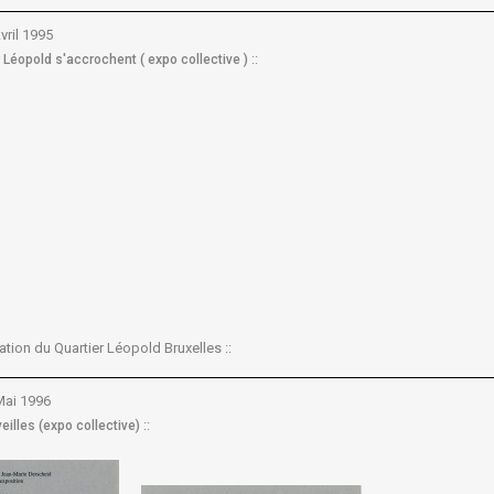
vril 1995
::
r Léopold s'accrochent ( expo collective )
ciation du Quartier Léopold Bruxelles ::
Mai 1996
::
illes (expo collective)