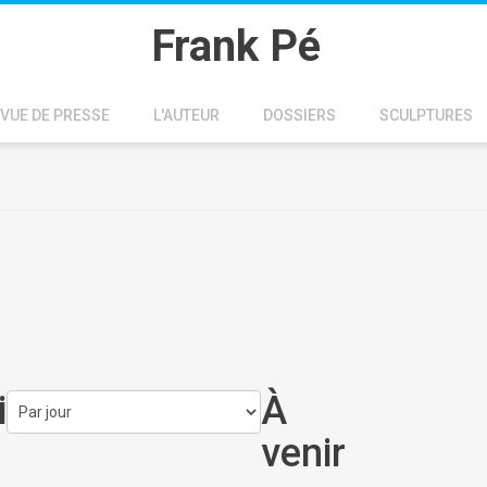
Frank Pé
VUE DE PRESSE
L'AUTEUR
DOSSIERS
SCULPTURES
i
À
venir