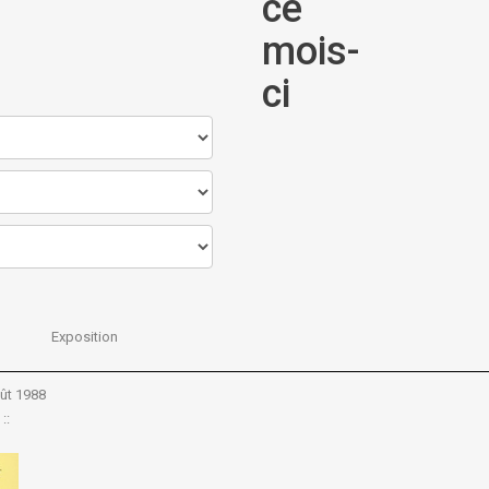
ce
mois-
ci
Exposition
ût 1988
::