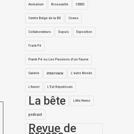
Broussaille
CBBD
Animalium
Centre Belge de la BD
Cnews
Collaborateurs
Dupuis
Exposition
Frank Pé
Frank Pé ou Les Passions d’un Faune
interview
Galerie
L'autre Monde
L'Avenir
L'Est Républicain
La bête
Little Nemo
podcast
Revue de