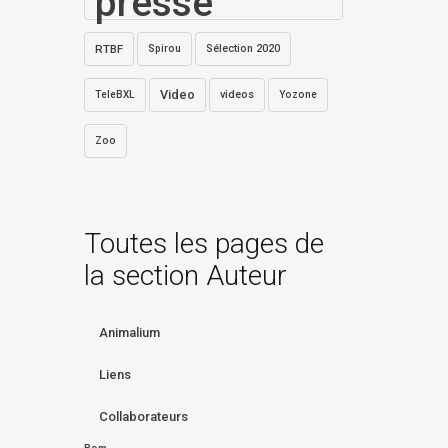
presse
RTBF
Sélection 2020
Spirou
Video
videos
TeleBXL
Yozone
Zoo
Toutes les pages de
la section Auteur
Animalium
Liens
Collaborateurs