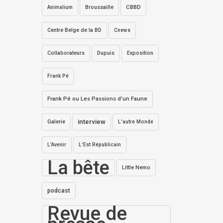
Broussaille
CBBD
Animalium
Centre Belge de la BD
Cnews
Collaborateurs
Dupuis
Exposition
Frank Pé
Frank Pé ou Les Passions d’un Faune
interview
Galerie
L'autre Monde
L'Avenir
L'Est Républicain
La bête
Little Nemo
podcast
Revue de