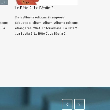
La Bête 2 : La Bèstia 2
La Bête 2 : La 
Dans
Albums éditions étrangères
Dans
Albums édi
tions
Etiquettes:
album
Album
Albums éditions
Etiquettes:
albu
La
étrangères
2024
Editorial Base
La Bête 2
étrangères
2024
: La Bestia 2
La Bête 2 : La Bèstia 2
: La Bestia 2