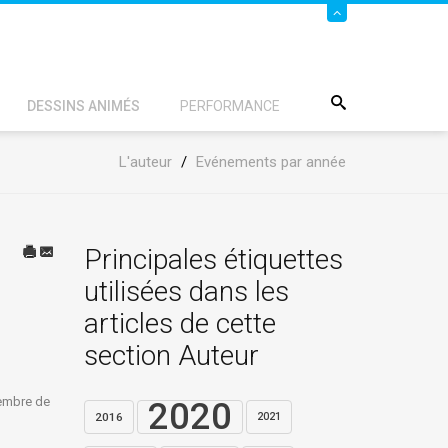
DESSINS ANIMÉS
PERFORMANCE
L'auteur
/
Evénements par année
Principales étiquettes
utilisées dans les
articles de cette
section Auteur
cembre de
2020
2016
2021