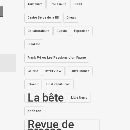
Broussaille
CBBD
Animalium
Centre Belge de la BD
Cnews
Collaborateurs
Dupuis
Exposition
Frank Pé
Frank Pé ou Les Passions d’un Faune
interview
Galerie
L'autre Monde
L'Avenir
L'Est Républicain
La bête
Little Nemo
podcast
Revue de