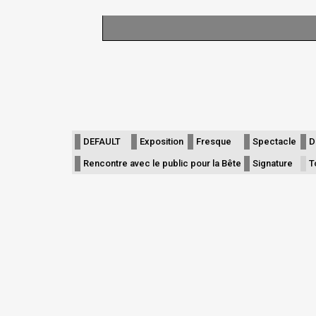
Limite de la pagination
DEFAULT
Exposition
Fresque
Spectacle
D
Rencontre avec le public pour la Bête
Signature
T