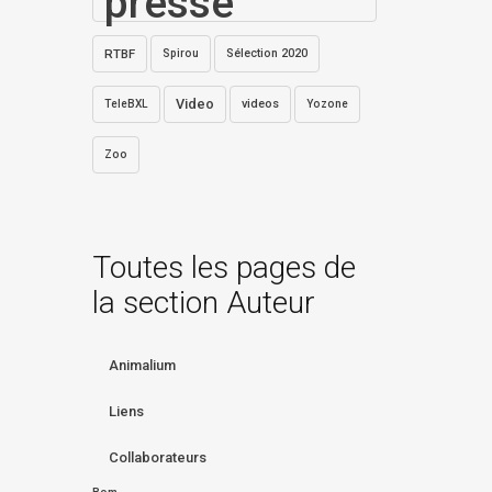
presse
RTBF
Sélection 2020
Spirou
Video
videos
TeleBXL
Yozone
Zoo
Toutes les pages de
la section Auteur
Animalium
Liens
Collaborateurs