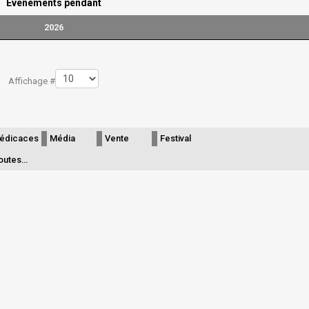
Évènements pendant
2026
Affichage #
édicaces
Média
Vente
Festival
outes…