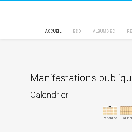
ACCUEIL
BDD
ALBUMS BD
RE
Manifestations publiq
Calendrier
Par année
Par mo