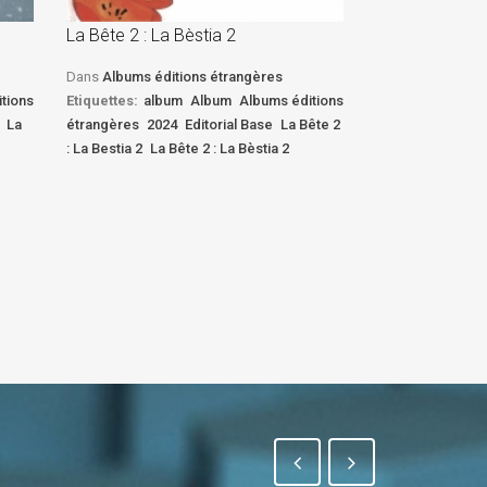
La Bête 2 : La Bèstia 2
La Bête 2 : La 
Dans
Albums éditions étrangères
Dans
Albums édi
tions
Etiquettes:
album
Album
Albums éditions
Etiquettes:
albu
La
étrangères
2024
Editorial Base
La Bête 2
étrangères
2024
: La Bestia 2
La Bête 2 : La Bèstia 2
: La Bestia 2