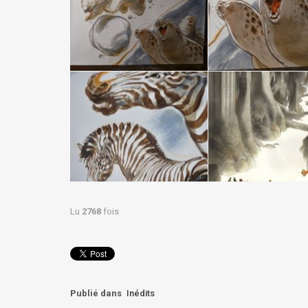
Lu
2768
fois
Publié dans
Inédits