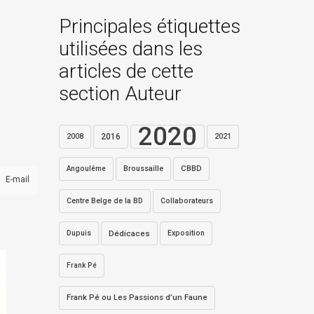
Principales étiquettes
utilisées dans les
articles de cette
section Auteur
2020
2016
2021
2008
Broussaille
CBBD
Angoulême
E-mail
Centre Belge de la BD
Collaborateurs
Dupuis
Dédicaces
Exposition
Frank Pé
Frank Pé ou Les Passions d’un Faune