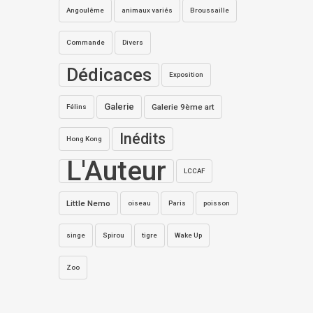
Angoulême
animaux variés
Broussaille
Commande
Divers
Dédicaces
Exposition
Galerie
Galerie 9ème art
Félins
Inédits
Hong Kong
L'Auteur
LCCAF
Little Nemo
oiseau
Paris
poisson
singe
Spirou
tigre
Wake Up
Zoo