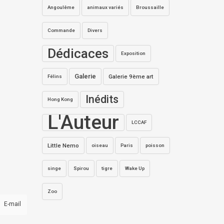
Angoulême
animaux variés
Broussaille
Commande
Divers
Dédicaces
Exposition
Galerie
Galerie 9ème art
Félins
Inédits
Hong Kong
L'Auteur
LCCAF
Little Nemo
oiseau
Paris
poisson
singe
Spirou
tigre
Wake Up
Zoo
E-mail