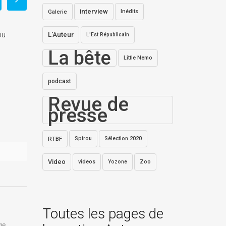
interview
Galerie
Inédits
ou
L'Auteur
L'Est Républicain
La bête
Little Nemo
podcast
Revue de
presse
RTBF
Spirou
Sélection 2020
Video
videos
Zoo
Yozone
Toutes les pages de
ge