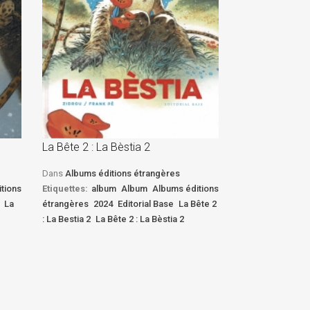
La Bête 2 : La Bèstia 2
La Bête 2 : La 
Dans
Albums éditions étrangères
Dans
Albums édi
tions
Etiquettes:
album
Album
Albums éditions
Etiquettes:
albu
La
étrangères
2024
Editorial Base
La Bête 2
étrangères
2024
: La Bestia 2
La Bête 2 : La Bèstia 2
: La Bestia 2