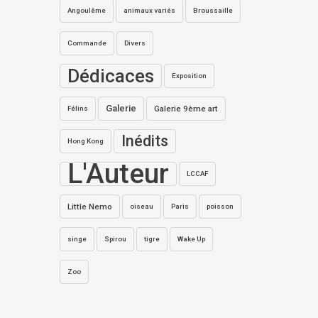
Angoulême
animaux variés
Broussaille
Commande
Divers
Dédicaces
Exposition
Galerie
Galerie 9ème art
Félins
Inédits
Hong Kong
L'Auteur
LCCAF
Little Nemo
oiseau
Paris
poisson
singe
Spirou
tigre
Wake Up
Zoo