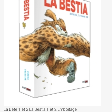
La
D
La Bête 1 et 2 La Bestia 1 et 2 Emboîtage
Et