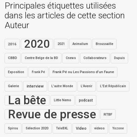
Principales étiquettes utilisées
dans les articles de cette section
Auteur
2020
2016
2021
Broussaille
Animalium
CBBD
Centre Belge de la BD
Collaborateurs
Dupuis
Cnews
Exposition
Frank Pé ou Les Passions d’un Faune
Frank Pé
interview
Galerie
L'autre Monde
L'Avenir
L'Est Républicain
La bête
Little Nemo
podcast
Revue de presse
RTBF
Video
Sélection 2020
videos
Spirou
TeleBXL
Yozone