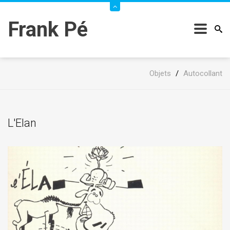
Frank Pé
Objets
/
Autocollant
L'Elan