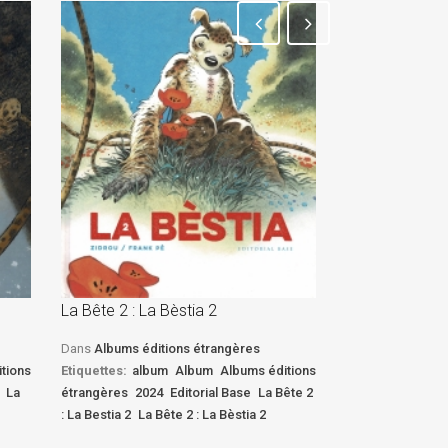
La Bête 2 : La Bèstia 2
La Bête 2 : La 
Dans
Albums éditions étrangères
Dans
Albums édi
tions
Etiquettes:
album
Album
Albums éditions
Etiquettes:
albu
La
étrangères
2024
Editorial Base
La Bête 2
étrangères
2024
: La Bestia 2
La Bête 2 : La Bèstia 2
: La Bestia 2