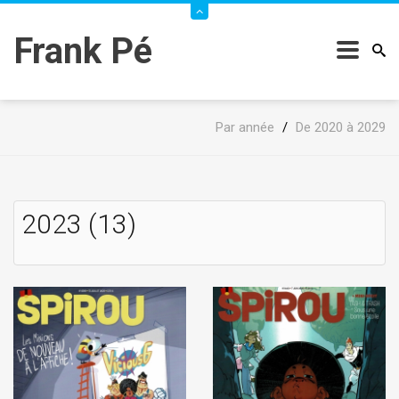
Frank Pé
Par année
/
De 2020 à 2029
2023 (13)