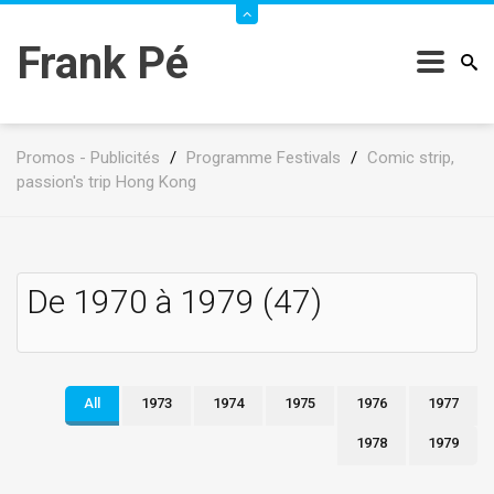
Frank Pé
Promos - Publicités
/
Programme Festivals
/
Comic strip,
passion's trip Hong Kong
De 1970 à 1979 (47)
All
1973
1974
1975
1976
1977
1978
1979