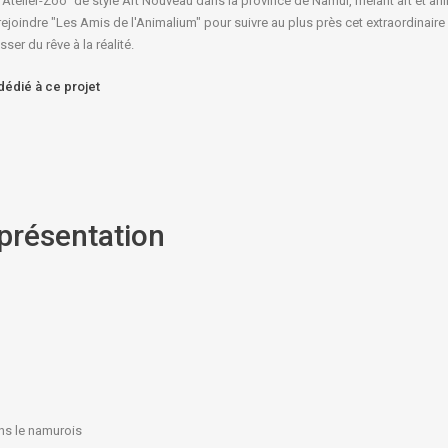
"Atelier-Zoo" de style Art Nouveau dans la province de Namur, mêlant art et ani
oindre "Les Amis de l'Animalium" pour suivre au plus près cet extraordinaire p
sser du rêve à la réalité.
 dédié à ce projet
présentation
ans le namurois