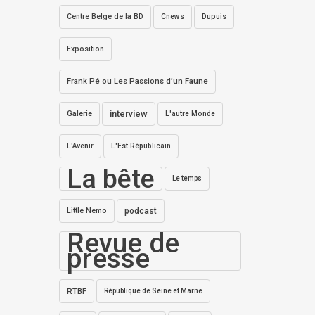
Centre Belge de la BD
Dupuis
Cnews
Exposition
Frank Pé ou Les Passions d’un Faune
interview
Galerie
L'autre Monde
L'Avenir
L'Est Républicain
La bête
Le temps
Little Nemo
podcast
Revue de
presse
RTBF
République de Seine et Marne