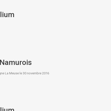
alium
e Namurois
ligne La Meuse le 30 novembre 2016
alium