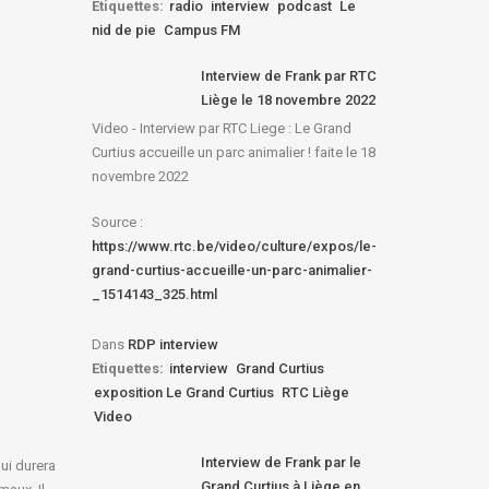
Etiquettes:
radio
interview
podcast
Le
nid de pie
Campus FM
Interview de Frank par RTC
Liège le 18 novembre 2022
Video - Interview par RTC Liege : Le Grand
Curtius accueille un parc animalier ! faite le 18
novembre 2022
Source :
https://www.rtc.be/video/culture/expos/le-
grand-curtius-accueille-un-parc-animalier-
_1514143_325.html
Dans
RDP interview
Etiquettes:
interview
Grand Curtius
exposition Le Grand Curtius
RTC Liège
Video
Interview de Frank par le
ui durera
Grand Curtius à Liège en