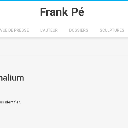
Frank Pé
VUE DE PRESSE
L'AUTEUR
DOSSIERS
SCULPTURES
imalium
vous
identifier
.