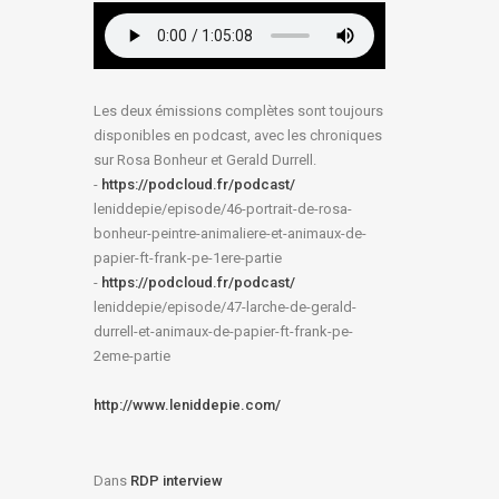
Les deux émissions complètes sont toujours
disponibles en podcast, avec les chroniques
sur Rosa Bonheur et Gerald Durrell.
-
https://podcloud.fr/podcast/
leniddepie/episode/46-
portrait-de-rosa-
bonheur-
peintre-animaliere-et-animaux-
de-
papier-ft-frank-pe-1ere-
partie
-
https://podcloud.fr/podcast/
leniddepie/episode/47-larche-
de-gerald-
durrell-et-animaux-
de-papier-ft-frank-pe-
2eme-
partie
http://www.leniddepie.com/
Dans
RDP interview